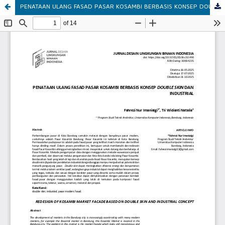
PENATAAN ULANG FASAD PASAR KOSAMBI BERBASIS KONSEP DOUBLE SKIN DAN INDUSTRIAL