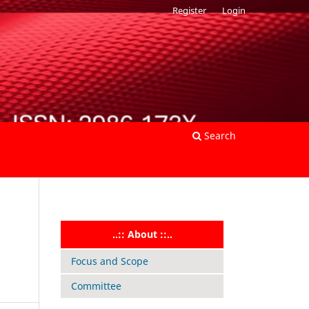
Register
Login
Search
..:: About ::..
Focus and Scope
Committee