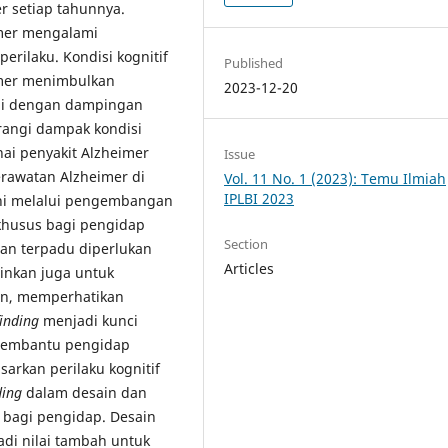
r setiap tahunnya.
imer mengalami
rilaku. Kondisi kognitif
Published
imer menimbulkan
2023-12-20
pi dengan dampingan
angi dampak kondisi
ai penyakit Alzheimer
Issue
erawatan Alzheimer di
Vol. 11 No. 1 (2023): Temu Ilmiah
IPLBI 2023
ini melalui pengembangan
khusus bagi pengidap
Section
tan terpadu diperlukan
Articles
inkan juga untuk
n, memperhatikan
inding
menjadi kunci
 membantu pengidap
arkan perilaku kognitif
ding
dalam desain dan
n bagi pengidap. Desain
adi nilai tambah untuk