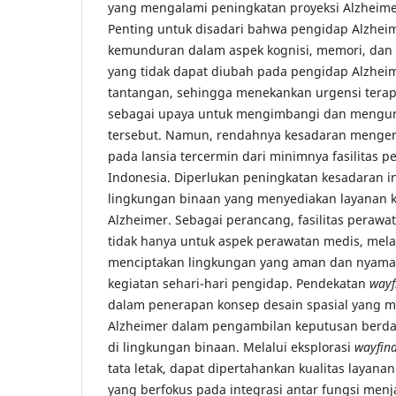
yang mengalami peningkatan proyeksi Alzheime
Penting untuk disadari bahwa pengidap Alzhe
kemunduran dalam aspek kognisi, memori, dan pe
yang tidak dapat diubah pada pengidap Alzhe
tantangan, sehingga menekankan urgensi tera
sebagai upaya untuk mengimbangi dan mengur
tersebut. Namun, rendahnya kesadaran mengen
pada lansia tercermin dari minimnya fasilitas p
Indonesia. Diperlukan peningkatan kesadaran 
lingkungan binaan yang menyediakan layanan 
Alzheimer. Sebagai perancang, fasilitas perawa
tidak hanya untuk aspek perawatan medis, mela
menciptakan lingkungan yang aman dan nyama
kegiatan sehari-hari pengidap. Pendekatan
wayf
dalam penerapan konsep desain spasial yang
Alzheimer dalam pengambilan keputusan berdas
di lingkungan binaan. Melalui eksplorasi
wayfin
tata letak, dapat dipertahankan kualitas layana
yang berfokus pada integrasi antar fungsi menj