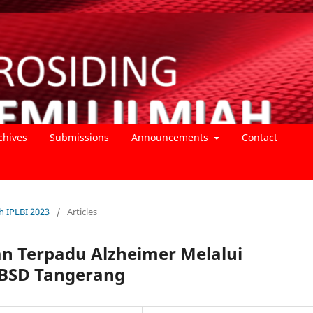
chives
Submissions
Announcements
Contact
ah IPLBI 2023
/
Articles
n Terpadu Alzheimer Melalui
 BSD Tangerang