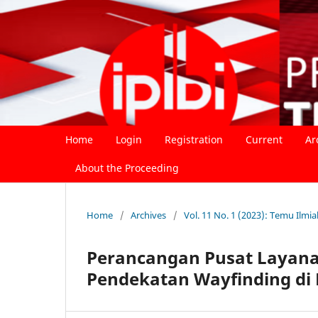
Home
Login
Registration
Current
Ar
About the Proceeding
Home
/
Archives
/
Vol. 11 No. 1 (2023): Temu Ilmi
Perancangan Pusat Layana
Pendekatan Wayfinding di