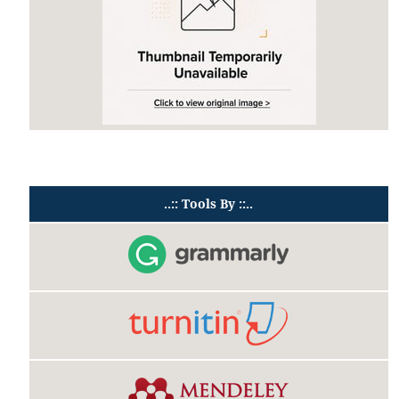
..:: Tools By ::..