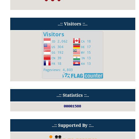
..:: Visitors ::..
..:: Statistics ::..
..:: Supported By ::..