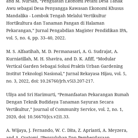
and M. Nursan, “Penguatan Ekonomi Petani Desa Tanak
Awu sebagai Desa Penyangga Kawasan Ekonomi Khusus
Mandalika - Lombok Tengah Melalui Vertikultur
Hortikultura dan Tanaman Pangan di Halaman
Pekarangan,” Jurnal Pengabdian Magister Pendidikan IPA,
vol. 5, no. 4, pp. 33–40, 2022.
M. S. Alfaatihah, M. D. Permanasari, A. G. Sudrajat, A.
Kurniatillah, M. H. Shavira, and D. K. Afiff, “Modular
Vertical Garden Sebagai Solusi Praktis Urban Gardening
Institut Teknologi Nasional,” Jurnal Rekayasa Hijau, vol. 5,
no. 3, 2022, doi: 10.26760/jrh.v5i3.207-217.
Uliya and Sri Harimurti, “Pemanfaatan Pekarangan Rumah
Dengan Teknik Budidaya Tanaman Sayuran Secara
Vertikultur,” Journal of Community Service, vol. 2, no. 1,
2020, doi: 10.56670/jcs.v2i1.33.
A. Wijaya, J. Fernando, W. C. Dita, Z. Aprianti, A. Meyzera,
and A. Gustomi, “Penyuluhan Dan Pemberdayaan