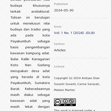
bentuk pelestarian nilai
Published
budaya khususnya
2024-05-30
terkait arsitektural.
Tulisan ini berutujan
untuk menelusuri nilai
Issue
budaya dan tradisi yang
Vol. 1 No. 1 (2024): JDLBI
ada pada kota
Payakumbuh sebagai
Section
basis pengembangan
Articles
kawasan kampung adat.
Balai Kaliki Kanagarian
Koto Nan Gadang
License
merupakan desa adat
yang berada di kota
Copyright (c) 2024 Anityas Dian
Payakumbuh, Sumatera
Susanti Susanti, Carina Sarasati,
Barat. Keberadaannya
Meilani Martini
masih diakui sebagai
kawasan adat yang
masih lekat dengan
This work is licensed under a