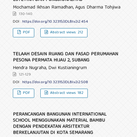
ESTETIKA DAN FUNGSIONALITAS
Mochamad Ikhsan Ramadhan, Agus Dharma Tohjiwa
130-140
DOI :
https://doi.org/10.32315/JDLBI.v2i2.454
PDF
Abstract views: 212
TELAAH DESAIN RUANG DAN FASAD PERUMAHAN
PESONA PERMATA HIJAU 2, SUBANG
Hendra Nugraha, Dwi Kustianingrum
121-129
DOI :
https://doi.org/10.32315/JDLBI.v2i2.508
PDF
Abstract views: 182
PERANCANGAN BANGUNAN INTERNATIONAL
SCHOOL MENGGUNAKAN MATERIAL BAMBU
DENGAN PENDEKATAN ARSITEKTUR
BERKELANJUTAN DI KOTA SEMARANG