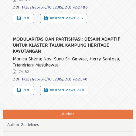
83-96
DOI :
https://doi.org/10.32315/JDLBI.v2i2.490
PDF
Abstract views: 216
MODULARITAS DAN PARTISIPASI: DESAIN ADAPTIF
UNTUK KLASTER TALUN, KAMPUNG HERITAGE
KAYUTANGAN
Monica Sheira; Novi Sunu Sri Giriwati, Herry Santosa,
Triandriani Mustikawati
74-82
DOI :
https://doi.org/10.32315/JDLBI.v2i2.540
PDF
Abstract views: 244
Author
Author Guidelines