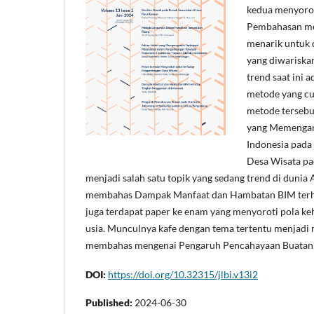
kedua menyorot
Pembahasan men
menarik untuk d
yang diwariskan
trend saat ini 
metode yang cu
metode tersebu
yang Memengaru
Indonesia pada
Desa Wisata pa
menjadi salah satu topik yang sedang trend di dunia
membahas Dampak Manfaat dan Hambatan BIM terhadap
juga terdapat paper ke enam yang menyoroti pola ke
usia. Munculnya kafe dengan tema tertentu menjadi men
membahas mengenai Pengaruh Pencahayaan Buatan p
DOI:
https://doi.org/10.32315/jlbi.v13i2
Published:
2024-06-30