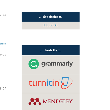
9-74
..:: Statistics ::..
auan
..:: Tools By ::..
5-85
6-92