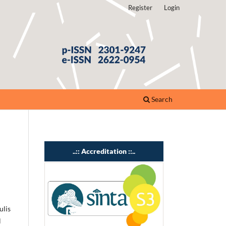
Register
Login
Search
..:: Accreditation ::..
ulis
l