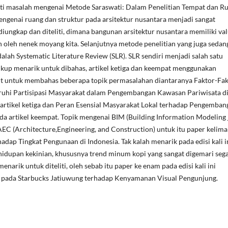
i masalah mengenai Metode Saraswati: Dalam Penelitian Tempat dan Ru
genai ruang dan struktur pada arsitektur nusantara menjadi sangat
iungkap dan diteliti, dimana bangunan arsitektur nusantara memiliki va
 oleh nenek moyang kita. Selanjutnya metode penelitian yang juga sedan
adalah Systematic Literature Review (SLR). SLR sendiri menjadi salah satu
kup menarik untuk dibahas, artikel ketiga dan keempat menggunakan
t untuk membahas beberapa topik permasalahan diantaranya Faktor-Fak
hi Partisipasi Masyarakat dalam Pengembangan Kawasan Pariwisata d
 artikel ketiga dan Peran Esensial Masyarakat Lokal terhadap Pengemban
da artikel keempat. Topik mengenai BIM (Building Information Modeling 
 AEC (Architecture,Engineering, and Construction) untuk itu paper kelima
 Tingkat Pengunaan di Indonesia. Tak kalah menarik pada edisi kali i
hidupan kekinian, khususnya trend minum kopi yang sangat digemari seg
arik untuk diteliti, oleh sebab itu paper ke enam pada edisi kali ini
ada Starbucks Jatiuwung terhadap Kenyamanan Visual Pengunjung.