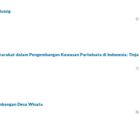
Ruang
6
yarakat dalam Pengembangan Kawasan Pariwisata di Indonesia: Tinj
7
embangan Desa Wisata
8