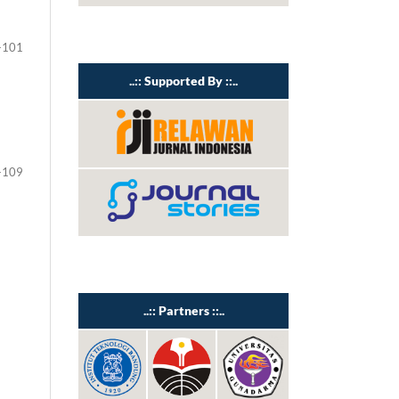
-101
..:: Supported By ::..
-109
..:: Partners ::..