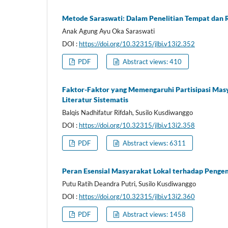
Metode Saraswati: Dalam Penelitian Tempat dan 
Anak Agung Ayu Oka Saraswati
DOI :
https://doi.org/10.32315/jlbi.v13i2.352
PDF
Abstract views: 410
Faktor-Faktor yang Memengaruhi Partisipasi Mas
Literatur Sistematis
Balqis Nadhifatur Rifdah, Susilo Kusdiwanggo
DOI :
https://doi.org/10.32315/jlbi.v13i2.358
PDF
Abstract views: 6311
Peran Esensial Masyarakat Lokal terhadap Peng
Putu Ratih Deandra Putri, Susilo Kusdiwanggo
DOI :
https://doi.org/10.32315/jlbi.v13i2.360
PDF
Abstract views: 1458