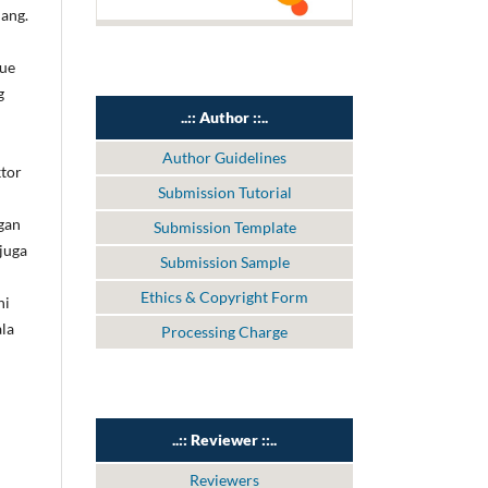
ang.
lue
g
..:: Author ::..
Author Guidelines
tor
Submission Tutorial
i
gan
Submission Template
juga
Submission Sample
Ethics & Copyright Form
ni
ala
Processing Charge
..:: Reviewer ::..
Reviewers